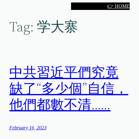
Skip
👉 HOME
to
Tag:
学大寨
content
中共習近平們究竟
缺了“多少個”自信，
他們都數不清……
February 16, 2023