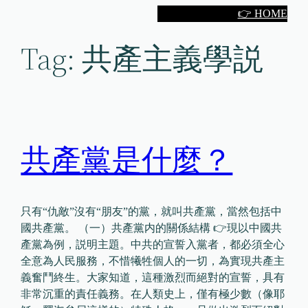
Skip
👉 HOME
to
Tag:
共產主義學説
content
共產黨是什麼？
只有“仇敵”沒有“朋友”的黨，就叫共產黨，當然包括中
國共產黨。 （一）共產黨内的關係結構 👉現以中國共
產黨為例，説明主題。中共的宣誓入黨者，都必須全心
全意為人民服務，不惜犧牲個人的一切，為實現共產主
義奮鬥終生。大家知道，這種激烈而絕對的宣誓，具有
非常沉重的責任義務。在人類史上，僅有極少數（像耶