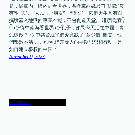
是，從黨内、國内到全世界，共產黨組織只有“仇敵”沒
有“同志”、“人民”、“朋友”、“盟友”，它們天生具有自
掘墳墓入地獄的專業本能，不會創造天堂。 繼續閲讀👇
👇 👉從中南海看世界 👉孔子，如果今天活在中國，會
怎樣做？ 👉中共習近平們究竟缺了“多少個”自信，他
們都數不清…… 👉毛泽东等人的早期思想和行动，是
如何建立极权的中国？
November 9, 2023
👉HOME