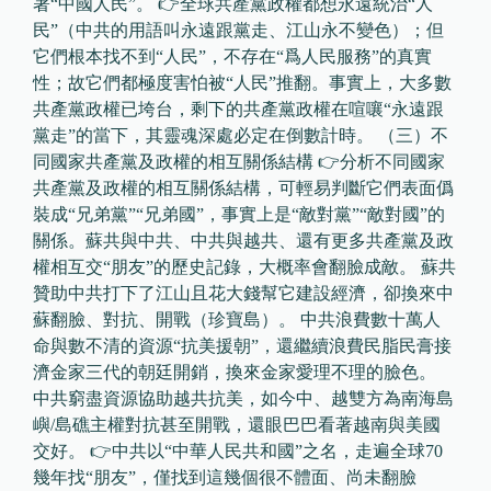
著“中國人民”。 👉全球共產黨政權都想永遠統治“人
民”（中共的用語叫永遠跟黨走、江山永不變色）；但
它們根本找不到“人民”，不存在“爲人民服務”的真實
性；故它們都極度害怕被“人民”推翻。事實上，大多數
共產黨政權已垮台，剩下的共產黨政權在喧嚷“永遠跟
黨走”的當下，其靈魂深處必定在倒數計時。 （三）不
同國家共產黨及政權的相互關係結構 👉分析不同國家
共產黨及政權的相互關係結構，可輕易判斷它們表面僞
裝成“兄弟黨”“兄弟國”，事實上是“敵對黨”“敵對國”的
關係。蘇共與中共、中共與越共、還有更多共產黨及政
權相互交“朋友”的歷史記錄，大概率會翻臉成敵。 蘇共
贊助中共打下了江山且花大錢幫它建設經濟，卻換來中
蘇翻臉、對抗、開戰（珍寶島）。 中共浪費數十萬人
命與數不清的資源“抗美援朝”，還繼續浪費民脂民膏接
濟金家三代的朝廷開銷，換來金家愛理不理的臉色。
中共窮盡資源協助越共抗美，如今中、越雙方為南海島
嶼/島礁主權對抗甚至開戰，還眼巴巴看著越南與美國
交好。 👉中共以“中華人民共和國”之名，走遍全球70
幾年找“朋友”，僅找到這幾個很不體面、尚未翻臉