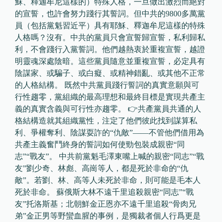
穌、釋迦牟尼這樣的）特殊人格，一旦做出激烈而絕對
的宣誓，也許會努力踐行其誓詞。但中共的9800多萬黨
員（包括黨魁習近平）具有耶穌、釋迦牟尼這樣的特殊
人格嗎？沒有。中共的黨員只會宣誓歸宣誓，私利歸私
利，不會踐行入黨誓詞。他們越熱衷於重複宣誓，越證
明靈魂深處陰暗。這些黨員隨意並重複宣誓，必定具有
陰謀家、或騙子、或白癡、或精神錯亂、或其他不正常
的人格結構。 既然中共黨員踐行誓詞的真實意願與可
行性趨零，黨組織的最高理想和最終目標是實現共產主
義的真實含義與可行性亦趨零。 👉共產黨員共通的人
格結構造就其組織黨性，注定了他們彼此找到謀算私
利、爭權奪利、陰謀耍詐的“仇敵”——不管他們借用為
共產主義奮鬥終身的誓詞如何使勁包裝成親密“同
志”“戰友”。 中共前黨魁毛澤東嘴上喊的親密“同志”“戰
友”劉少奇、林彪、高崗等人，都是死於非命的“仇
敵”。若劉、林、高等人未死於非命，則可能是毛本人
死於非命。 蘇俄斯大林不遠千里追殺親密“同志”“戰
友”托洛斯基；北朝鮮金正恩亦不遠千里追殺“骨肉兄
弟”金正男等野蠻血腥的事例，是獨裁者個人行爲更是