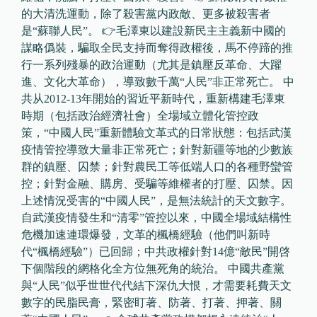
的大清洗運動，除了殺害黨内政敵、更多被殺害者
是“蘇聯人民”。 👉毛澤東以建設新民主主義新中國的
謀略僞裝，騙取全民支持而奪得政權後，馬不停蹄的推
行一系列殘暴的政治運動（尤其是鎮壓反革命、大躍
進、文化大革命），導致數千萬“人民”非正常死亡。 中
共从2012-13年開始的習近平新時代，重新構建毛澤東
時期（包括政治經濟社會）全場域立體化管控政
策，“中國人民”重新體驗文革式的日常狀態：包括武漢
疫情管控導致大量非正常死亡；針對新疆等地的少數族
群的鎮壓、囚禁；針對農民工等低端人口的各種野蠻管
控；針對金融、購房、受騙等維權者的打壓、囚禁。因
上述情況受害的“中國人民”，是無法統計的天文數字。
自武漢疫情發生和“清零”管控以來，中國全場域結構性
危機加速連環爆發，文革的楓橋經驗（他們叫新時
代“楓橋經驗”）已回歸；中共政權針對14億“敵民”開啓
下個階段的網格化全方位無死角的統治。 中國共產黨
與“人民”似乎世世代代結下深仇大恨，才需要耗費天文
數字的民脂民膏，緊密盯著、防著、打著、押著、關