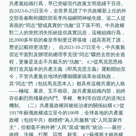
共產黨組織行爲，早已突破現代政黨文明底綫千百倍。
自2023-6-25日至今，全世界見證了中共政權新上任的外
交部長秦剛和國防部長李尚福瞬間神秘失蹤。這二人從
表面的“同志”變成真實的“仇敵”且下落不明。中共政權
對二人的突然消失拒絕提供真實訊息，這種組織行爲，
比2000多年前的秦皇帝制更迂莽落後（趙高害死了誰，
歷史記載得更清楚）。 自2023-10-27日至今，中共黨魁
習近平面對及辦理前總理李克强“同志”驟然去世的全過
程，更像是送走不共戴天的“仇敵”。 👉從馬克思恩格
斯打造其版本的共產主義（即馬克思主義）運動開始至
今，不管共產黨在地球的哪個國家搞革命或執政，
其“同志”們（包括馬克思本人）都具有這種共通的人格
——極端、暴戾、互不相容。故共產黨組織内部，始終
存在劇烈而殘暴的内鬥、爭權、奪利等自毀式的逆淘汰
機制。 （二）共產黨政權與被統治者的關係結構 👉從
1917年蘇俄政權成立至今的106年，全球各地的共產黨
政權（包括中共）都標榜“為人民服務”或“人民當家作
主”，但都毫不例外將“人民”當成“敵民”統治——嚴控，
維穩，洗腦，打壓、囚禁、殺害。 👉蘇俄斯大林政權