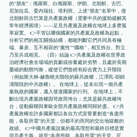
的“朋友”：俄羅斯、白俄羅斯、伊朗、北朝鮮、古巴、
尼加拉瓜、委内瑞拉、塔利班。上述“朋友”名單中，僅
北朝鮮與古巴算是共產黨政權（需要中共的援助緩解其
常年經濟困境）——足見共產黨及政權在地球上多麽孤
單寂寞。 👉不管以哪個國家的共產黨及政權為起點，
分析它們的相互關係結構，都能判斷它們共同具有極
端、暴戾、互不相容的“黨性”“國格”，相互拆台、對立
乃至兵戎相見。 （四）結論 👉共產黨及政權在世界政
治經濟社會全場域的貢獻或份量處於劣勢，且處於長期
萎縮的動態均衡，縱使它們曾經有綜合實力上升階段
（例如斯大林-赫魯曉夫階段的蘇共政權，江澤民-胡錦
濤階段的中共政權）。 在地球上，從未出現一個共產
黨執政的國家，邁入發達國家的行列。 在地球上，不
斷出現共產黨政權因苛政而垮台；尤其是蘇共政權垮
台，促動蘇聯與東歐全部共產黨政權同歸於盡。 👉共
產黨政權在許多國家都以各自方式宣誓要創造“各盡所
能，各取所需”的天堂，但都不約而同的交出地獄般的
政績。 👉中國共產黨說黨的最高理想和最終目標是實
現共產主義，就是“各盡所能，各取所需”的天堂。可