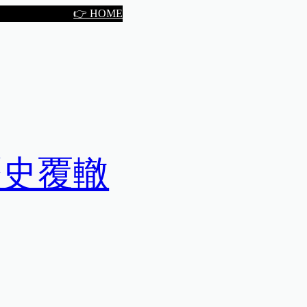
👉 HOME
歷史覆轍