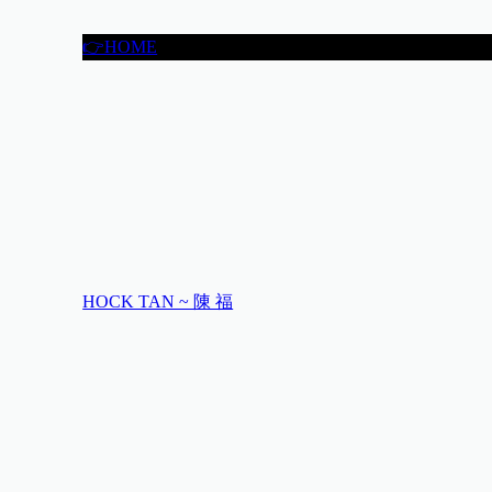
👉HOME
HOCK TAN ~ 陳 福