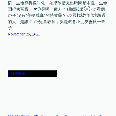
慣，生命窮得像叫化；如果珍惜支出時間是本性，生命
闊得像富豪。 ❤你是哪一種人？ 繼續閲讀👇👇 👉看病
👉有沒有“美夢成真”的特效藥？ 👉尋找被狗狗坑騙過
的人。是誰？ 👉兒童教育，就是教會小朋友善良一輩
子……
November 25, 2023
👉HOME