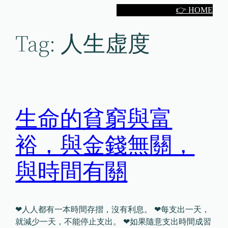
Skip
👉 HOME
to
Tag:
人生虚度
content
生命的貧窮與富
裕，與金錢無關，
與時間有關
❤人人都有一本時間存摺，沒有利息。 ❤每支出一天，
就減少一天，不能停止支出。 ❤如果隨意支出時間成習