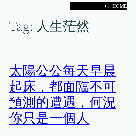
Skip
👉 HOME
to
Tag:
人生茫然
content
太陽公公每天早晨
起床，都面臨不可
預測的遭遇，何況
你只是一個人