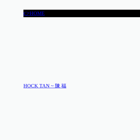
👉HOME
HOCK TAN ~ 陳 福