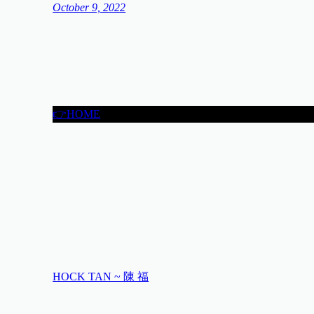
October 9, 2022
👉HOME
HOCK TAN ~ 陳 福