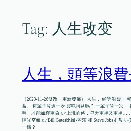
Skip
to
content
Tag:
人生改变
人生，頭等浪費
（2023-11-26修改，重新發佈） 人生， 頭等浪費，
益。 這輩子算過一次 靈魂損益嗎？ 一輩子算一次， 都
輕，才能如釋重負 👉上班的路，每天重複又重複……
陽光空氣 👉Bill Gates比爾•蓋茨 和 Steve J
一樣？