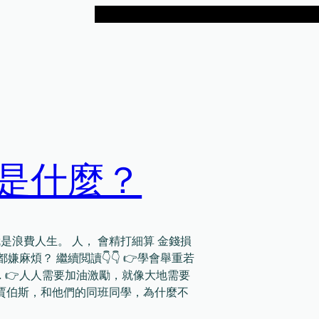
是什麼？
 就是浪費人生。 人， 會精打細算 金錢損
嫌麻煩？ 繼續閲讀👇👇 👉學會舉重若
 👉人人需要加油激勵，就像大地需要
obs史蒂夫•賈伯斯，和他們的同班同學，為什麼不