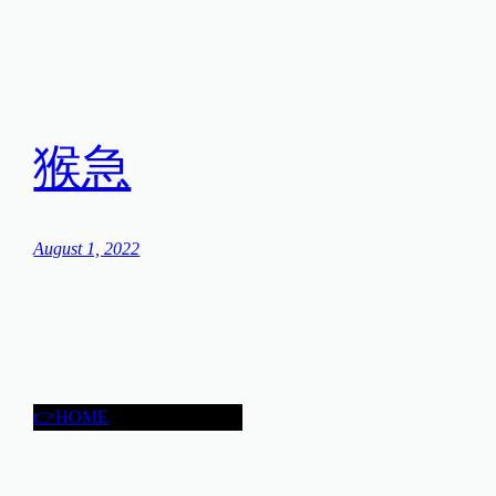
猴急
August 1, 2022
👉HOME