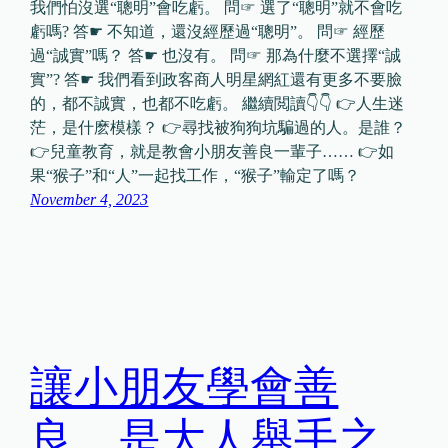
我們怕沒選“聰明”會吃虧。 問☞ 選了“聰明”就不會吃
虧嗎? 答☛ 不知道，還沒經歷過“聰明”。 問☞ 經歷
過“誠實”嗎？ 答☛ 也沒有。 問☞ 那為什麼不選擇“誠
實”? 答☛ 我們看到政客商人明星網紅還有更多不要臉
的，都不誠實，也都不吃虧。 繼續閲讀👇👇 👉人生迷
茫，是什麽模樣？ 👉尋找被狗狗坑騙過的人。是誰？
👉兒童教育，就是教會小朋友善良一輩子…… 👉如
果“猴子”和“人”一起找工作，“猴子”輸定了嗎？
November 4, 2023
讓小朋友學會善
良，是大人舉手之