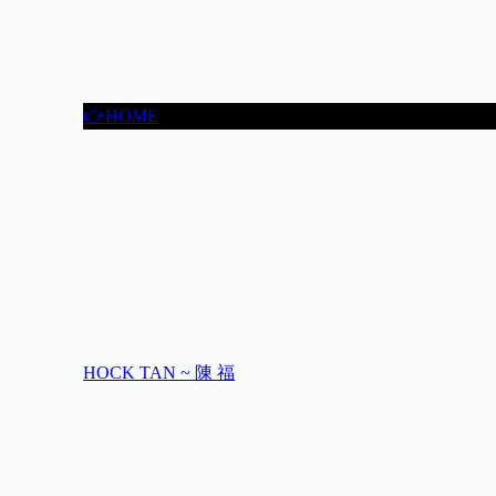
👉HOME
HOCK TAN ~ 陳 福