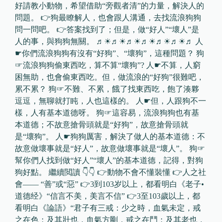
好請教小動物，希望借助“旁觀者清”的力量，解決人的
問題。 👉狗最瞭解人，也會跟人溝通，去找流浪狗狗
問一問吧。 👉答案找到了；但是，做“好人”“壞人”是
人的事，與狗狗無關。 ♬☀♬☀♬☀♬☀♬☀♬☀♬ 人
☛你們流浪狗狗有沒有“好狗”、“壞狗”，這種問題？ 狗
☞流浪狗狗偷東西吃，算不算“壞狗”? 人☛不算，人窮
困無助，也會偷東西吃。但，做流浪的“好狗”很難吧，
累不累？ 狗☞不難、不累，餓了找東西吃，飽了湊夥
逗逗，無聊就打盹，人也這樣的。 人☛但，人跟狗不一
樣，人有基本道德呀。 狗☞這容易，流浪狗狗也有基
本道德；不故意搶骨頭就是“好狗”，故意搶骨頭就
是“壞狗”。 人☛狗狗厲害，解決了做人的基本道德：不
故意做壞事就是“好人”，故意做壞事就是“壞人”。 狗☞
幫你們人找到做“好人”“壞人”的基本道德，記得，對狗
狗好點。 繼續閲讀 👇👇 👉動物不會不懂裝懂 👉人之社
會—— “善”或“惡” 👉3到103岁以上，都看明白《老子•
道德经》“信言不美，美言不信” 👉3至103歲以上，都
看明白《論語》“君子有三戒：少之時，血氣未定，戒
之在色；及其壯也，血氣方剛，戒之在鬥；及其老也，