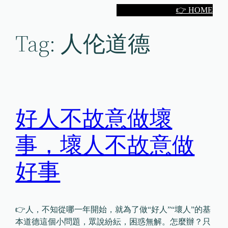
Skip
👉 HOME
to
Tag:
人伦道德
content
好人不故意做壞
事，壞人不故意做
好事
👉人，不知從哪一年開始，就為了做“好人”“壞人”的基
本道德這個小問題，眾說紛紜，困惑無解。怎麼辦？只