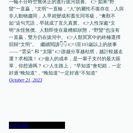
一輪不分時空無休止的進行拔河競賽。 👉 如果“野
蠻”一直贏，“文明”一直輸，“人”的屬性不復存在，人與
非人動物趨同，人早就變成和畜生同等級，“禽獸不
如”這句咒語，早就成了亙久真實。 👉人性深處“文
明”永恆無價。人類即使在最糟糕狀態，“野蠻”也沒有
一直贏，雙方仍在拔河中。 👉人類冥冥中的終極選擇
回歸“文明”。 繼續閲讀👇👇 👉3至103嵗以上的故事
—— “雲朵” 和 “太陽” 👉誰越分享越枯瘔，越計較越走
運？求相識！ 👉做人的成本，是一輩子支付的最大賬
單，你想過嗎？ 👉人生路上， “早知道”會犯錯，一定
好過“晚知道”，“晚知道”一定好過“不知道”
October 21, 2023
👉HOME