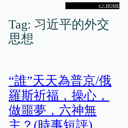
Skip
👉 HOME
to
content
Tag:
习近平的外交
思想
“誰”天天為普京/俄
羅斯祈福，操心，
做噩夢，六神無
主？(時事短評)