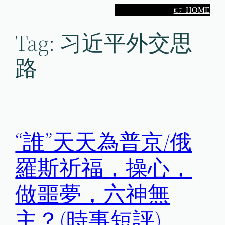
Skip
👉 HOME
to
Tag:
习近平外交思
content
路
“誰”天天為普京/俄
羅斯祈福，操心，
做噩夢，六神無
主？(時事短評)