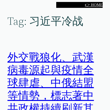
Skip
👉 HOME
to
Tag:
习近平冷战
content
外交戰狼化、武漢
病毒源起與疫情全
球肆虐、中俄結盟
等情勢，標志著中
共政權持續刷新其