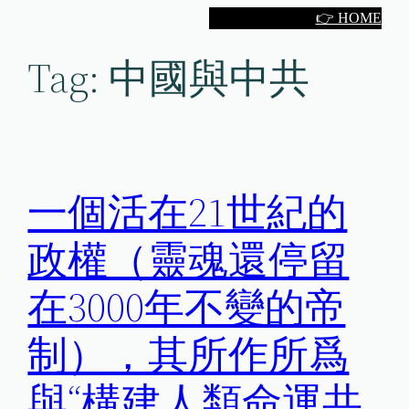
Skip
👉 HOME
to
Tag:
中國與中共
content
一個活在21世紀的
政權（靈魂還停留
在3000年不變的帝
制），其所作所爲
與“構建人類命運共