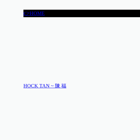
👉HOME
HOCK TAN ~ 陳 福