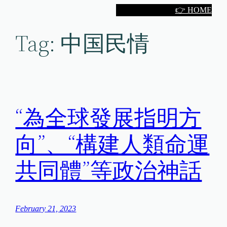
Skip
👉 HOME
to
Tag:
中国民情
content
“為全球發展指明方
向”、“構建人類命運
共同體”等政治神話
February 21, 2023