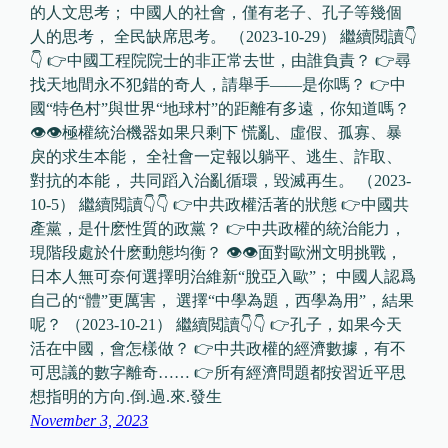
的人文思考； 中國人的社會，僅有老子、孔子等幾個
人的思考， 全民缺席思考。 （2023-10-29） 繼續閲讀👇
👇 👉中國工程院院士的非正常去世，由誰負責？ 👉尋
找天地間永不犯錯的奇人，請舉手——是你嗎？ 👉中
國“特色村”與世界“地球村”的距離有多遠，你知道嗎？
👁👁極權統治機器如果只剩下 慌亂、虛假、孤寡、暴
戾的求生本能， 全社會一定報以躺平、逃生、詐取、
對抗的本能， 共同蹈入治亂循環，毀滅再生。 （2023-
10-5） 繼續閲讀👇👇 👉中共政權活著的狀態 👉中國共
產黨，是什麽性質的政黨？ 👉中共政權的統治能力，
現階段處於什麽動態均衡？ 👁👁面對歐洲文明挑戰，
日本人無可奈何選擇明治維新“脫亞入歐”； 中國人認爲
自己的“體”更厲害， 選擇“中學為題，西學為用”，結果
呢？ （2023-10-21） 繼續閲讀👇👇 👉孔子，如果今天
活在中國，會怎樣做？ 👉中共政權的經濟數據，有不
可思議的數字離奇…… 👉所有經濟問題都按習近平思
想指明的方向.倒.過.來.發生
November 3, 2023