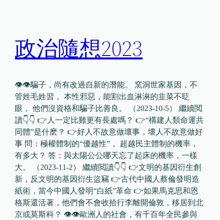
政治隨想2023
👁👁騙子，尚有改過自新的潛能。 窯洞世家基因，不
管姓毛姓習， 本性邪惡，能割出血淋淋的韭菜不眨
眼， 他們沒資格和騙子比善良。 （2023-10-5） 繼續閲
讀👇👇 👉人一定比雞更有長處嗎？ 👉“構建人類命運共
同體”是什麽？ 👉好人不故意做壞事，壞人不故意做好
事 問：極權體制的“優越性”， 超越民主體制的機率，
有多大？ 答：與太陽公公哪天忘了起床的機率，一樣
大。 （2023-11-2） 繼續閲讀👇👇 👉文明的基因衍生創
新，反文明的基因衍生盜竊 👉古代中國人蔡倫發明造
紙術，當今中國人發明“白紙”革命 👉如果馬克思和恩
格斯還活著，他們會不會收拾行李離開倫敦，移居到北
京或莫斯科？ 👁👁歐洲人的社會，有千百年全民參與