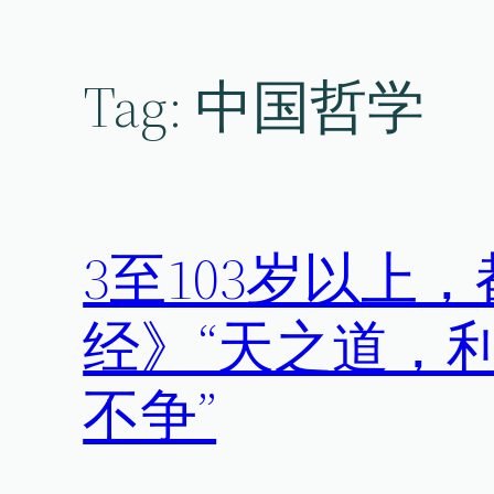
Skip
to
content
Tag:
中国哲学
3至103岁以上
经》“天之道，
不争”