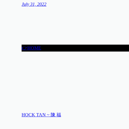
July 31, 2022
👉HOME
HOCK TAN ~ 陳 福