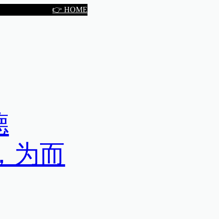
👉 HOME
德
，为而