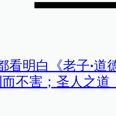
，都看明白《老子•道
利而不害；圣人之道