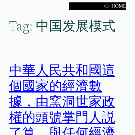
Skip
👉 HOME
to
Tag:
中国发展模式
content
中華人民共和國這
個國家的經濟數
據，由窯洞世家政
權的頭號掌門人説
了算，與任何經濟