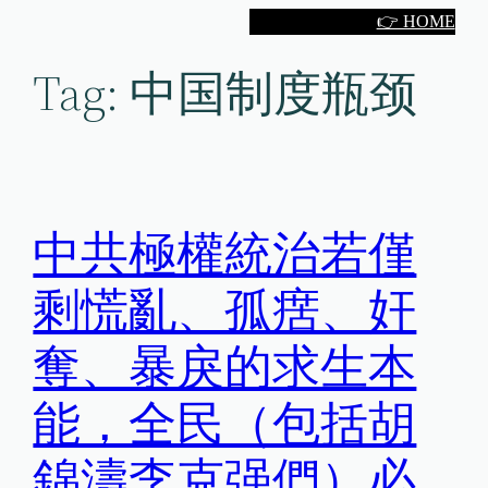
Skip
👉 HOME
to
Tag:
中国制度瓶颈
content
中共極權統治若僅
剩慌亂、孤瘔、奸
奪、暴戾的求生本
能，全民（包括胡
錦濤李克强們）必