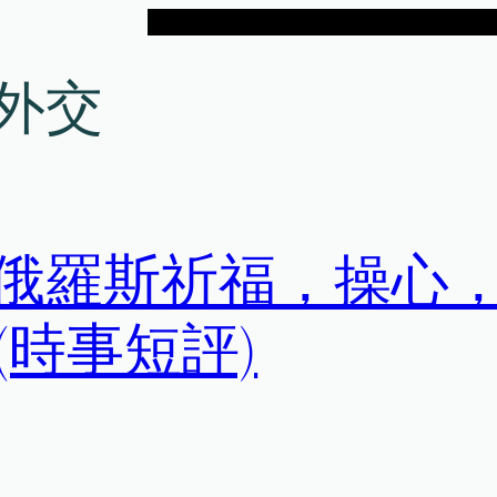
外交
京/俄羅斯祈福，操心
時事短評)