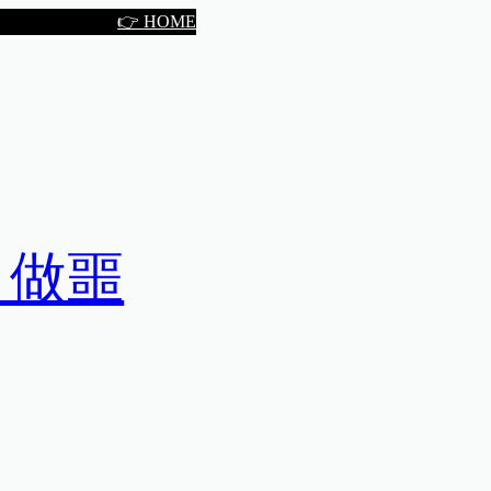
👉 HOME
，做噩