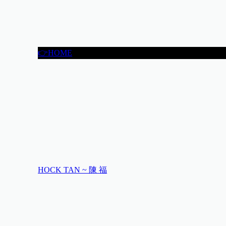
👉HOME
HOCK TAN ~ 陳 福