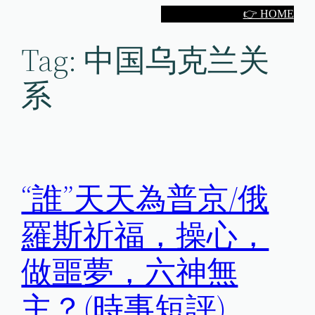
Skip
👉 HOME
to
Tag:
中国乌克兰关
content
系
“誰”天天為普京/俄
羅斯祈福，操心，
做噩夢，六神無
主？(時事短評)