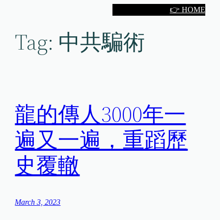
Skip
👉 HOME
to
Tag:
中共騙術
content
龍的傳人3000年一
遍又一遍，重蹈歷
史覆轍
March 3, 2023