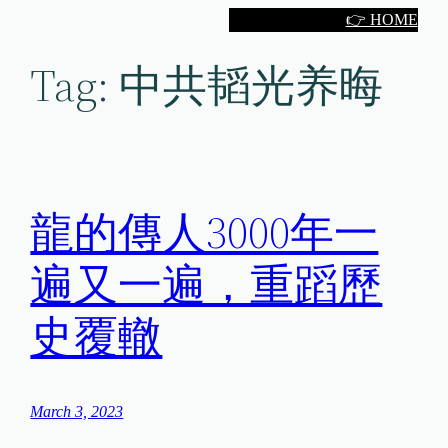
Skip
👉 HOME
to
Tag:
中共韬光养晦
content
龍的傳人3000年一
遍又一遍，重蹈歷
史覆轍
March 3, 2023