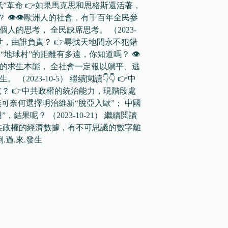
”革命 👉如果馬克思和恩格斯還活著，
 👁👁歐洲人的社會，有千百年全民參
的思考， 全民缺席思考。 （2023-
常去世，由誰負責？ 👉尋找天地間永不犯錯
“地球村”的距離有多遠，你知道嗎？ 👁
戾的求生本能， 全社會一定報以躺平、逃
023-10-5） 繼續閲讀👇👇 👉中
？ 👉中共政權的統治能力，現階段處
無可奈何選擇明治維新“脫亞入歐”； 中國
果呢？ （2023-10-21） 繼續閲讀
中共政權的經濟數據，有不可思議的數字離
.過.來.發生