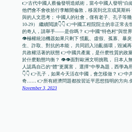
👉古代中國人蔡倫發明造紙術，當今中國人發明“白紙
他們會不會收拾行李離開倫敦，移居到北京或莫斯科？
與的人文思考； 中國人的社會，僅有老子、孔子等幾個人
10-29） 繼續閲讀👇👇 👉中國工程院院士的非正
的奇人，請舉手——是你嗎？ 👉中國“特色村”與世界
👁極權統治機器如果只剩下 慌亂、虛假、孤寡、暴
生、詐取、對抗的本能， 共同蹈入治亂循環，毀滅再生。 （2
共政權活著的狀態 👉中國共產黨，是什麽性質的政黨
於什麽動態均衡？ 👁👁面對歐洲文明挑戰， 日本人
人認爲自己的“體”更厲害， 選擇“中學為題，西學為用”，結
👇👇 👉孔子，如果今天活在中國，會怎樣做？ 
奇…… 👉所有經濟問題都按習近平思想指明的方向.倒
November 3, 2023