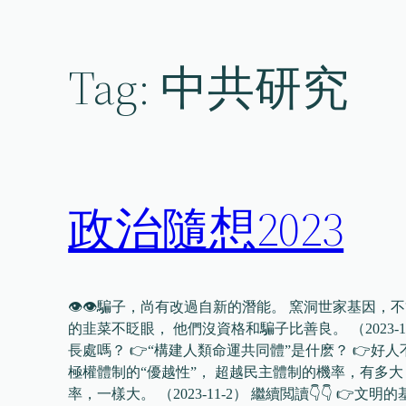
Skip
to
content
Tag:
中共研究
政治隨想2023
👁👁騙子，尚有改過自新的潛能。 窯洞世家基因，
的韭菜不眨眼， 他們沒資格和騙子比善良。 （2023-10
長處嗎？ 👉“構建人類命運共同體”是什麽？ 👉好
極權體制的“優越性”， 超越民主體制的機率，有多
率，一樣大。 （2023-11-2） 繼續閲讀👇👇 