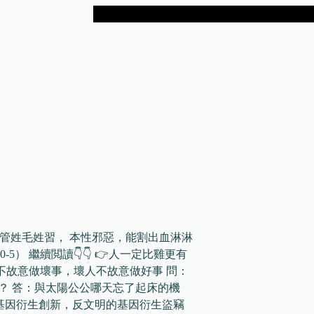
不管姓毛姓習， 本性邪惡，能割出血淋淋
-5） 繼續閲讀👇👇 👉人一定比雞更有
人不故意做壞事，壞人不故意做好事 問：
大？ 答：與太陽公公哪天忘了起床的機
文明的基因衍生創新，反文明的基因衍生盜竊