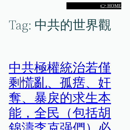
Skip
👉 HOME
to
Tag:
中共的世界觀
content
中共極權統治若僅
剩慌亂、孤瘔、奸
奪、暴戾的求生本
能，全民（包括胡
錦濤李克强們）必