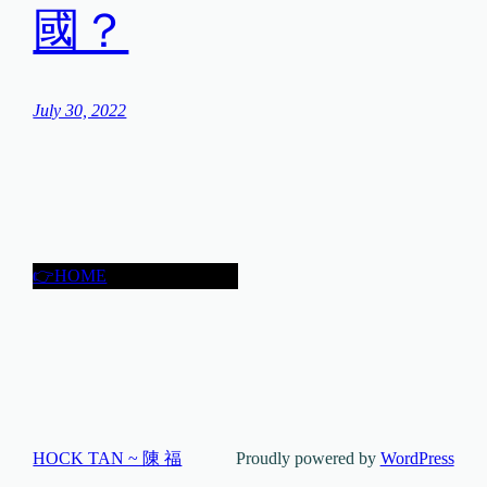
國？
July 30, 2022
👉HOME
HOCK TAN ~ 陳 福
Proudly powered by
WordPress