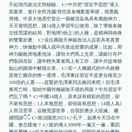
不起現代政治文明檢驗。 👉中共把“習近平思想”灌入
其黨章，進行全民洗腦/管控及各種配套舉措，很愚蠢
滑稽。中原大地憑空冒出一個被渲染為具有萬能神力，
天天發明思想，讓14億人學習牢記使用，除了導致各種
古怪荒謬的結局，對地球5份之1的人種，是精神與肉身
的雙重折磨。 👉這位萬能天神級政治人設若具有真實
神力，快做點中國人或中共急迫想要的成果；比如，用
神力驅散房地產泡沫，讓恒大們馬上交房，讓銀行存戶
們取回存款，讓年輕失業者馬上有工作，讓中共從堆積
如山的困境中解脫出來。 👉若一人獨裁式的中共政權
是救亡圖存的惟一選擇，毛澤東比習近平是更合格至少
100倍的人選——趕緊把毛澤東同志喚回來吧！但毛澤
東死亡時，留給中國何種破敗不堪的局面？中共習近平
們忘了嗎？ 👉中國14億人，原本該有精彩的思想，卻
不敢有思想；1人本無思想，卻假裝有思想；14億人為1
人而活受罪，這種荒謬世界，自我折磨步入毀滅。 繼
續閲讀👇👇 👉政治隨想2023 👉孔子，如果今天活在中
國，會怎樣做？ 👉龍的傳人3000年一遍又一遍，重蹈
歷史覆轍 👉中共政權的統治能力，現階段處於什麽動