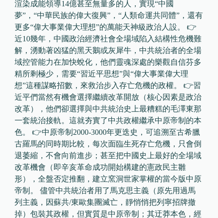
渲染成能領導14億甚至無量多的人，實現“中國
夢”，“中華民族的偉大復興”，“人類命運共同體”，還有
更多“偉大事業偉大理想”的萬能天神級政治人設。 👉
近10幾年，中國政治經濟社會全場域陷入結構性危機難
解，湧動著凶猛的黑天鵝或灰犀牛，中共統治者的全場
域控管能力在加快蛻化，他們靈魂深處的樂觀自信芬多
精所剩極少，需要“習近平思想”與“偉大事業偉大理
想”這種謀略招數，來救治步入存亡危機的政權。 👉習
近平們當然有機會選擇繼續改革開放（核心因素是政治
改革），他們卻選擇與中共統治史上最糟糕的毛澤東那
一套統治接軌。這就夯實了中共政權繼承中原帝制的本
色。 👉中原帝制2000-3000年更迭史，可追溯至古希臘
古羅馬的同時期比較，每次面臨生死存亡危機，只會倒
退萎縮，不會向前進步；甚至把中國史上最好的全場域
改革機會（即辛亥革命成功開始構建的憲政民主雛
形），全盤否定推翻，建立窯洞世家掌權的當今版中原
帝制。 儘管中共統治者用了馬克思主義（原先用過馬
列主義，因蘇共/東歐集團滅亡，靜悄悄把列寧招牌撤
掉）包裝其政權，但實質是中原帝制；其迂莽本色，經