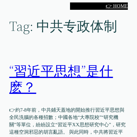
Skip
👉 HOME
to
Tag:
中共专政体制
content
“習近平思想”是什
麽？
👉約7-8年前，中共鋪天蓋地的開始推行習近平思想與
全民洗腦的各種招數；中國各地“大專院校”“研究機
關”等單位，紛紛設立“習近平XX思想研究中心”，研究
這種空洞邪惡的胡言亂語。 與此同時，中共將習近平