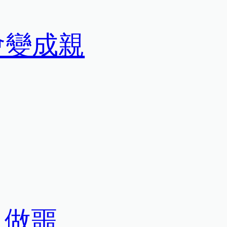
會變成親
，做噩