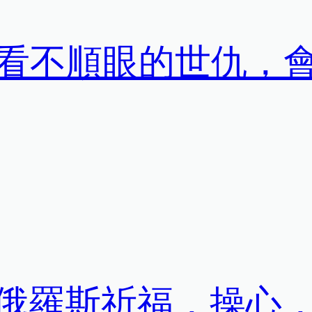
看不順眼的世仇，
京/俄羅斯祈福，操心