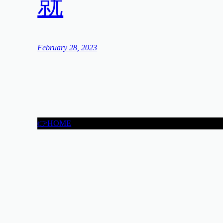
就
February 28, 2023
👉HOME