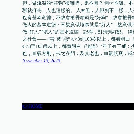
但，做流浪的“好狗”很難吧，累不累？ 狗☞不難、
聊就打盹，人也這樣的。 人☛但，人跟狗不一樣，人
也有基本道德；不故意搶骨頭就是“好狗”，故意搶骨頭
做人的基本道德：不故意做壞事就是“好人”，故意做壞
做“好人”“壞人”的基本道德，記得，對狗狗好點。 繼續閲
之社會—— “善”或“惡” 👉3到103岁以上，都看明
👉3至103歲以上，都看明白《論語》“君子有三戒
也，血氣方剛，戒之在鬥；及其老也，血氣既衰，戒
November 13, 2023
👉HOME