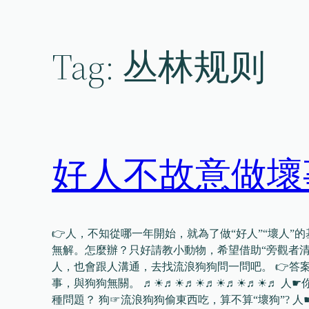
Skip
to
content
Tag:
丛林规则
好人不故意做壞
👉人，不知從哪一年開始，就為了做“好人”“壞人”
無解。怎麼辦？只好請教小動物，希望借助“旁觀者清
人，也會跟人溝通，去找流浪狗狗問一問吧。 👉答案
事，與狗狗無關。 ♬☀♬☀♬☀♬☀♬☀♬☀♬ 人☛
種問題？ 狗☞流浪狗狗偷東西吃，算不算“壞狗”? 