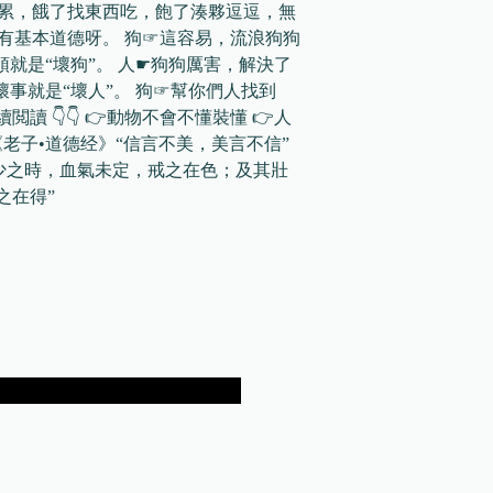
不累，餓了找東西吃，飽了湊夥逗逗，無
有基本道德呀。 狗☞這容易，流浪狗狗
就是“壞狗”。 人☛狗狗厲害，解決了
事就是“壞人”。 狗☞幫你們人找到
讀 👇👇 👉動物不會不懂裝懂 👉人
白《老子•道德经》“信言不美，美言不信”
：少之時，血氣未定，戒之在色；及其壯
之在得”