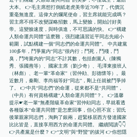
大本。 👉毛主席想打倒紙老虎美帝近70年了，代價沉
重毫無進度。這偉大的爛尾使命，習主席就能完成嗎？
習主席不得不改變謀略招數，馬上變臉，開始討好美
帝。這變臉速度，與時俱進，不可思議的快。 👉“構建
人類命運共同體”這麽難，强烈建議習近平同志先縮小
範圍，試點構建一個“同志們的命運共同體”。 中共建黨
100多年，鬥爭黨内“同志”很内行；鬥死，鬥殘，鬥
臭，鬥垮黨内的“同志”不計其數，包括創黨人（陳獨
秀、張國燾等）、國家主席（劉少奇）、毛澤東接班人
（林彪）、老一輩“革命家”（習仲勛、彭德懷等）。最
近數月，秦剛、李尚福等好“同志”，剛上任就被鬥爭掉
了。 👉中共“同志們”的命運，從來都不是“共同體”，
（中共）有何資格構建“人類命運共同體”？。 👉溫馨
提示☛老一輩“無產階級革命家”習仲勛同志，早就看透
各種版本“命運共同體”是怎麽回事，但心照不宣；習氏
後輩親家同志們，淘夠了銀兩，趕緊移居西方發達國家
比比皆是，直接享用西方的命運共同體。 繼續閲讀👇👇
👉共產黨是什麼？ 👉“文明”與“野蠻”的拔河 👉你想隱