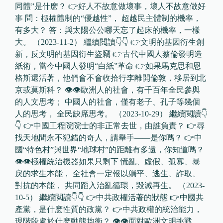
同體”是什麽？ 👉好人不故意做壞事，壞人不故意做好
事 問：極權體制的“優越性”， 超越民主體制的機率，
有多大？ 答：與太陽公公哪天忘了起床的機率，一樣
大。 （2023-11-2） 繼續閲讀👇👇 👉文明的基因衍生創
新，反文明的基因衍生盜竊 👉古代中國人蔡倫發明造
紙術，當今中國人發明“白紙”革命 👉如果馬克思和恩
格斯還活著，他們會不會收拾行李離開倫敦，移居到北
京或莫斯科？ 👁👁歐洲人的社會，有千百年全民參與
的人文思考； 中國人的社會，僅有老子、孔子等幾個
人的思考， 全民缺席思考。 （2023-10-29） 繼續閲讀👇
👇 👉中國工程院院士的非正常去世，由誰負責？ 👉尋
找天地間永不犯錯的奇人，請舉手——是你嗎？ 👉中
國“特色村”與世界“地球村”的距離有多遠，你知道嗎？
👁👁極權統治機器如果只剩下 慌亂、虛假、孤寡、暴
戾的求生本能， 全社會一定報以躺平、逃生、詐取、
對抗的本能， 共同蹈入治亂循環，毀滅再生。 （2023-
10-5） 繼續閲讀👇👇 👉中共政權活著的狀態 👉中國共
產黨，是什麽性質的政黨？ 👉中共政權的統治能力，
現階段處於什麽動態均衡？ 👁👁面對歐洲文明挑戰，