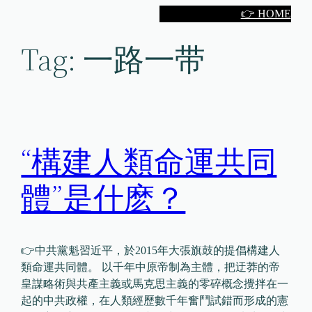
Skip
👉 HOME
to
Tag:
一路一带
content
“構建人類命運共同
體”是什麽？
👉中共黨魁習近平，於2015年大張旗鼓的提倡構建人
類命運共同體。 以千年中原帝制為主體，把迂莽的帝
皇謀略術與共產主義或馬克思主義的零碎概念攪拌在一
起的中共政權，在人類經歷數千年奮鬥試錯而形成的憲