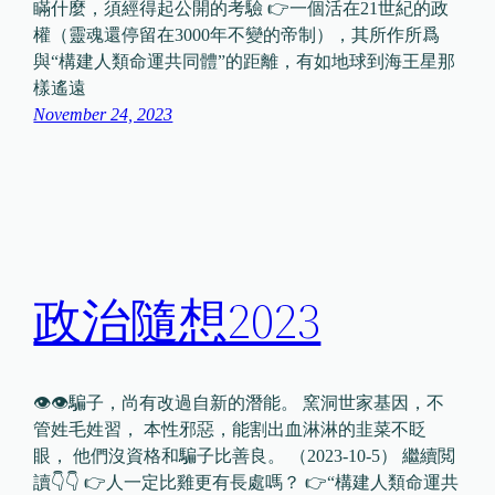
瞞什麼，須經得起公開的考驗 👉一個活在21世紀的政
權（靈魂還停留在3000年不變的帝制），其所作所爲
與“構建人類命運共同體”的距離，有如地球到海王星那
樣遙遠
November 24, 2023
政治隨想2023
👁👁騙子，尚有改過自新的潛能。 窯洞世家基因，不
管姓毛姓習， 本性邪惡，能割出血淋淋的韭菜不眨
眼， 他們沒資格和騙子比善良。 （2023-10-5） 繼續閲
讀👇👇 👉人一定比雞更有長處嗎？ 👉“構建人類命運共