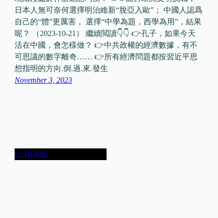
日本人無可奈何選擇明治維新“脫亞入歐”； 中國人認爲
自己的“體”更厲害， 選擇“中學為題，西學為用”，結果
呢？ （2023-10-21） 繼續閲讀👇👇 👉孔子，如果今天
活在中國，會怎樣做？ 👉中共政權的經濟數據，有不
可思議的數字離奇…… 👉所有經濟問題都按習近平思
想指明的方向.倒.過.來.發生
November 3, 2023
👉HOME