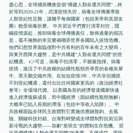
盡心思，全球捕抓機會提倡“構建人類命運共同體”，終
於等到2020-21年，武漢疫情失控，病毒全球傳播導致
人類世紀性災難，讓幾乎每個國家（包括美帝和其朋友
圈）飽受病毒折磨。 中共習近平們實行清零封控，隱
瞞疫情源起，推卸病毒全球傳播責任，散佈過量的假訊
息，毫不掩飾的幸災樂禍嘲弄世界各國陷入疫情危機。
他們幻想世界面臨僅對中共有利的百年未有之大變局，
與東升西降大趨勢，是中共構建“人類命運共同體”的世
紀機遇。 👉可是，病毒不怕清零，不聽黨指揮。病毒
疫情，激活了中共政權的結構性瓶頸所孕育的各種灰犀
牛、黑天鵝交織作用。在短短疫情3年，中共非但捕抓
不到世紀機遇，還付出比任何國家更高的（政治經濟社
會等）全場域代價。 以美國為首的經濟發達國家快速
進入經濟復蘇成長，而中國經濟（因結構性瓶頸無解）
大概率已陷入長期的滯漲（包括中等收入陷阱）。 中
共政權面臨全球民主政體對它實施供應鏈脫鈎、去風
險、關鍵科技封鎖、台海對峙變成全球體制對抗前沿與
新冷戰的大趨勢——加劇“差班生”的體制生存危機。 習
近平們構建“人類命運共同體”的美夢，不僅成空，還賠