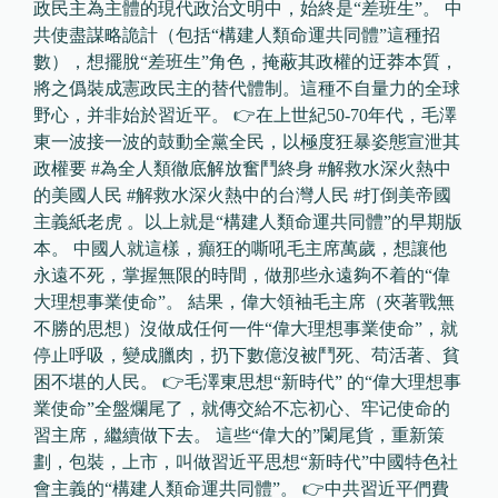
政民主為主體的現代政治文明中，始終是“差班生”。 中
共使盡謀略詭計（包括“構建人類命運共同體”這種招
數），想擺脫“差班生”角色，掩蔽其政權的迂莽本質，
將之僞裝成憲政民主的替代體制。這種不自量力的全球
野心，并非始於習近平。 👉在上世紀50-70年代，毛澤
東一波接一波的鼓動全黨全民，以極度狂暴姿態宣泄其
政權要 #為全人類徹底解放奮鬥終身 #解救水深火熱中
的美國人民 #解救水深火熱中的台灣人民 #打倒美帝國
主義紙老虎 。以上就是“構建人類命運共同體”的早期版
本。 中國人就這樣，癲狂的嘶吼毛主席萬歲，想讓他
永遠不死，掌握無限的時間，做那些永遠夠不着的“偉
大理想事業使命”。 結果，偉大領袖毛主席（夾著戰無
不勝的思想）沒做成任何一件“偉大理想事業使命”，就
停止呼吸，變成臘肉，扔下數億沒被鬥死、苟活著、貧
困不堪的人民。 👉毛澤東思想“新時代” 的“偉大理想事
業使命”全盤爛尾了，就傳交給不忘初心、牢记使命的
習主席，繼續做下去。 這些“偉大的”闌尾貨，重新策
劃，包裝，上市，叫做習近平思想“新時代”中國特色社
會主義的“構建人類命運共同體”。 👉中共習近平們費