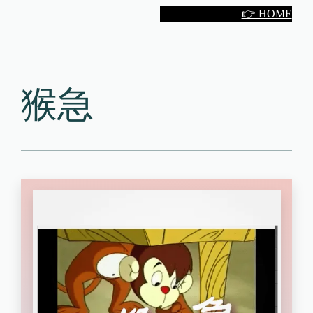
Skip
👉 HOME
to
content
猴急