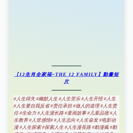
【
12生肖全家福~THE 12 FAMILY】動畫短
片
#人生得失 #幽默人生 #人生苦乐 #人生开悟 #人生
#人生要自我反省 #责任承担 #做人的道理 #人生责
任 #生命力 #人生漫长路 #童画故事 #儿童品德 #人
生教养 #人世感悟# #人生志向 #人生奋发 #电影动
漫 #人生探索 #探索人生 #人生漫長路 #動漫瘋 #動