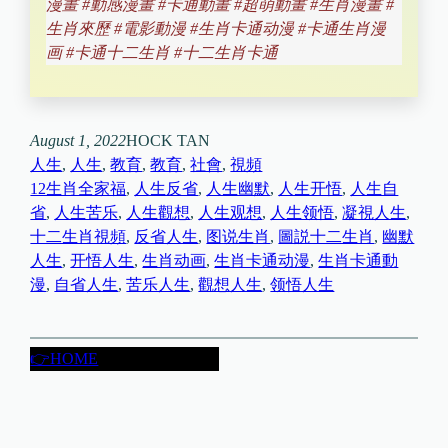
漫畫 #動感漫畫 #卡通動畫 #超萌動畫 #生肖漫畫 #
生肖來歷 #電影動漫 #生肖卡通动漫 #卡通生肖漫
画 #卡通十二生肖 #十二生肖卡通
August 1, 2022
HOCK TAN
人生
, 
人生
, 
教育
, 
教育
, 
社會
, 
視頻
12生肖全家福
, 
人生反省
, 
人生幽默
, 
人生开悟
, 
人生自
省
, 
人生苦乐
, 
人生觀想
, 
人生观想
, 
人生领悟
, 
凝視人生
, 
十二生肖視頻
, 
反省人生
, 
图说生肖
, 
圖説十二生肖
, 
幽默
人生
, 
开悟人生
, 
生肖动画
, 
生肖卡通动漫
, 
生肖卡通動
漫
, 
自省人生
, 
苦乐人生
, 
觀想人生
, 
领悟人生
👉HOME