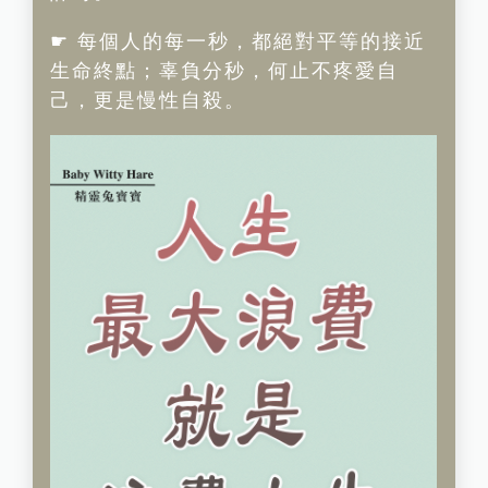
☛ 每個人的每一秒，都絕對平等的接近
生命終點；辜負分秒，何止不疼愛自
己，更是慢性自殺。