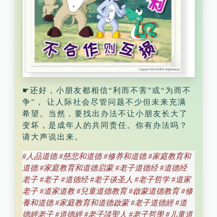
☛还好，小朋友都相信“利而不害”或“为而不
争”， 让人际社会尽管问题不少但未来充满
希望。当然，要找出办法不让小朋友长大了
变坏，是成年人的共同责任。你有办法吗？
请大声说出来。
#人品道德 #慈悲和道德 #修养和道德 #家庭教育和
道德 #家庭教育和道德启蒙 #老子道德经 #道德经
老子 #老子 #道德经 #老子谈圣人 #老子哲学 #道家
老子 #道家道教 #兒童道德教育 #啟蒙道德教育 #修
養和道德 #家庭教育和道德啟蒙 #老子道德經 #道
德經老子 #道德經 #老子談聖人 #老子哲學 #儿童道