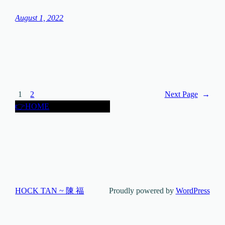
August 1, 2022
1
2
Next Page
→
👉HOME
HOCK TAN ~ 陳 福
Proudly powered by
WordPress