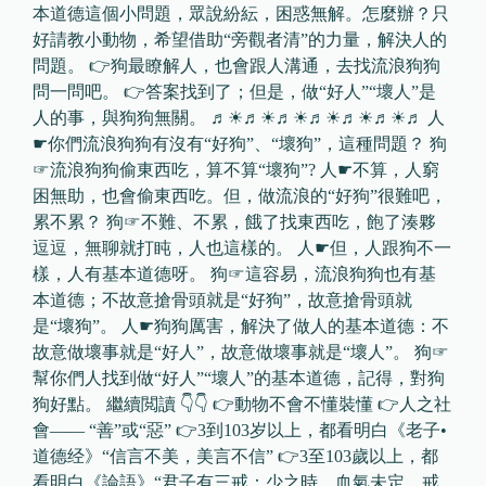
本道德這個小問題，眾說紛紜，困惑無解。怎麼辦？只
好請教小動物，希望借助“旁觀者清”的力量，解決人的
問題。 👉狗最瞭解人，也會跟人溝通，去找流浪狗狗
問一問吧。 👉答案找到了；但是，做“好人”“壞人”是
人的事，與狗狗無關。 ♬☀♬☀♬☀♬☀♬☀♬☀♬ 人
☛你們流浪狗狗有沒有“好狗”、“壞狗”，這種問題？ 狗
☞流浪狗狗偷東西吃，算不算“壞狗”? 人☛不算，人窮
困無助，也會偷東西吃。但，做流浪的“好狗”很難吧，
累不累？ 狗☞不難、不累，餓了找東西吃，飽了湊夥
逗逗，無聊就打盹，人也這樣的。 人☛但，人跟狗不一
樣，人有基本道德呀。 狗☞這容易，流浪狗狗也有基
本道德；不故意搶骨頭就是“好狗”，故意搶骨頭就
是“壞狗”。 人☛狗狗厲害，解決了做人的基本道德：不
故意做壞事就是“好人”，故意做壞事就是“壞人”。 狗☞
幫你們人找到做“好人”“壞人”的基本道德，記得，對狗
狗好點。 繼續閲讀 👇👇 👉動物不會不懂裝懂 👉人之社
會—— “善”或“惡” 👉3到103岁以上，都看明白《老子•
道德经》“信言不美，美言不信” 👉3至103歲以上，都
看明白《論語》“君子有三戒：少之時，血氣未定，戒