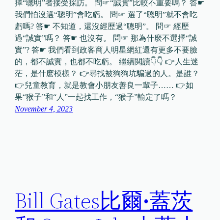
擇“聰明”者接受採訪。 問☞“誠實”比較不重要嗎？ 答☛
我們怕沒選“聰明”會吃虧。 問☞ 選了“聰明”就不會吃
虧嗎? 答☛ 不知道，還沒經歷過“聰明”。 問☞ 經歷
過“誠實”嗎？ 答☛ 也沒有。 問☞ 那為什麼不選擇“誠
實”? 答☛ 我們看到政客商人明星網紅還有更多不要臉
的，都不誠實，也都不吃虧。 繼續閲讀👇👇 👉人生迷
茫，是什麽模樣？ 👉尋找被狗狗坑騙過的人。是誰？
👉兒童教育，就是教會小朋友善良一輩子…… 👉如
果“猴子”和“人”一起找工作，“猴子”輸定了嗎？
November 4, 2023
Bill Gates比爾•蓋茨