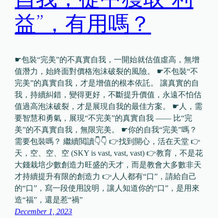
益”，有用嗎？
☛包裝“完美”的不真實自我，一開始就估值虛高，無增
值潛力，始終面對價格泡沫破裂的風險。 ☛不包裝“不
完美”的真實自我，才是增值的根本依託。 讓真實的自
我，持續糾錯，變得更好，不斷提升價值，永遠不怕估
值過高泡沫破裂，才是展現自我的最佳方案。 ☛人，需
要智慧和勇氣，展現“不完美”的真實自我 —— 比“完
美”的不真實自我，無限完美。 ☛你的自我“完美”嗎？
需要包裝嗎？ 繼續閲讀👇👇 👉找到開心，活在天堂 👉
天，空、空、空 (SKY is vast, vast, vast) 👉教育，不是花
大錢栽培少數創造力旺盛的天才，而是教會大多數非天
才持續提升有限的創造力 👉人人都有“口”，請給自己
的“口”，寫一段使用說明，讓人知道你的“口”，是用來
造“福”，還是惹“禍”
December 1, 2023