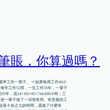
筆賬，你算過嗎？
率工作一輩子。 ☞如果每周工作40小
如果每年工作52周，一生工作35年，一輩子
5年，或24×365×85=744,600小時；工
%。 ☞即使一輩子做了一項很有用、有意義的工
超過十份之九的時間，還做了什麼有