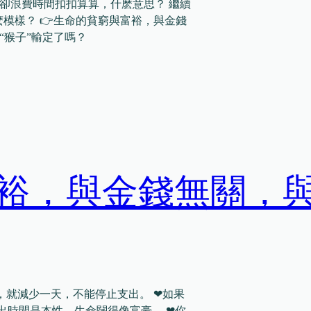
卻浪費時間扣扣算算，什麽意思？ 繼續
什麽模樣？ 👉生命的貧窮與富裕，與金錢
，“猴子”輸定了嗎？
裕，與金錢無關，
，就減少一天，不能停止支出。 ❤如果
出時間是本性，生命闊得像富豪。 ❤你