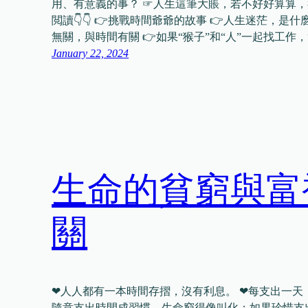
用、有意義的事？ ☞人生這筆大賬，若不好好算算，
閲讀👇👇 👉挑戰時間爺爺的故事 👉人生迷茫，是
無關，與時間有關 👉如果“猴子”和“人”一起找工作
January 22, 2024
生命的貧窮與富
關
❤人人都有一本時間存摺，沒有利息。 ❤每支出一天
隨意支出時間成習慣，生命窮得像叫化；如果珍惜支