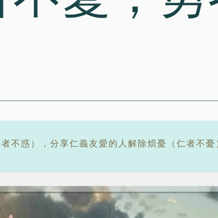
者不惑），分享仁義友愛的人解除煩憂（仁者不憂