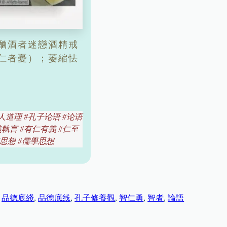
像酗酒者迷戀酒精戒
仁者憂）；萎縮怯
人道理 #孔子论语 #论语
義執言 #有仁有義 #仁至
家思想 #儒學思想
 
品德底綫
, 
品德底线
, 
孔子修養觀
, 
智仁勇
, 
智者
, 
論語