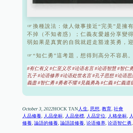
☞換種說法：做人做事接近“完美”是擁
不掉（不知者惑）；仁義友愛越分享變得
弱如果是真實的自我就趕走豁達英勇，迎
☞“知仁勇”這考題，想得到高分不容易
#有仁有义 #仁至义尽 #论语名言 #论语智慧 #智仁勇
孔子 #论语修养 #论语处世名言 #孔子思想 #论语思
義盡 #智仁勇 #勇者不懼 #見義勇為 #仁義 #仁義道
October 3, 2022
HOCK TAN
人生
, 
思想
, 
教育
, 
社會
人品修養
, 
人品坐标
, 
人品坐標
, 
人品定位
, 
人格坐标
, 
修養
, 
論語的修養
, 
論語談修養
, 
论语修养
, 
论语智仁勇
,