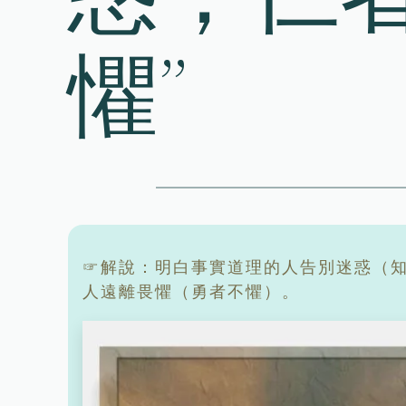
懼”
☞解說：明白事實道理的人告別迷惑（知
人遠離畏懼（勇者不懼）。