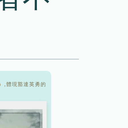
）,體現豁達英勇的