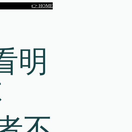
👉 HOME
看明
不
者不