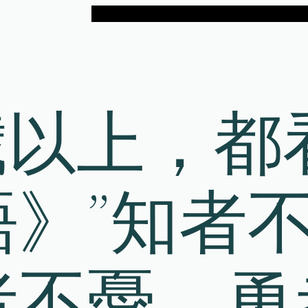
3歲以上，都
》”知者
者不憂，勇