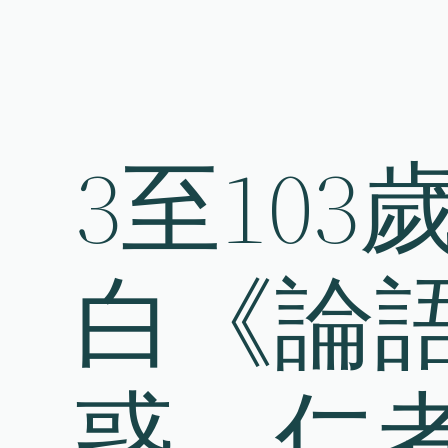
Skip
to
content
3至10
白《論語
惑，仁