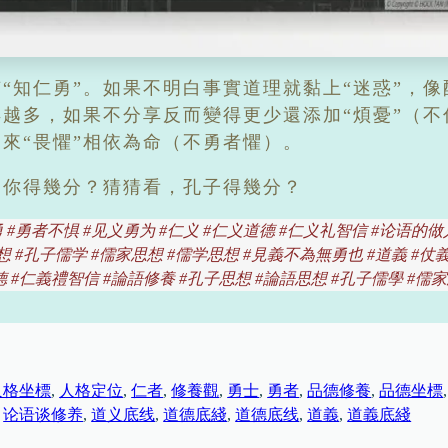
有“知仁勇”。如果不明白事實道理就黏上“迷惑”，
越多，如果不分享反而變得更少還添加“煩憂”（不
來“畏懼”相依為命（不勇者懼）。
。你得幾分？猜猜看，孔子得幾分？
 #勇者不惧 #见义勇为 #仁义 #仁义道德 #仁义礼智信 #论语的做
想 #孔子儒学 #儒家思想 #儒学思想 #見義不為無勇也 #道義 #仗
德 #仁義禮智信 #論語修養 #孔子思想 #論語思想 #孔子儒學 #儒
人格坐標
, 
人格定位
, 
仁者
, 
修養觀
, 
勇士
, 
勇者
, 
品德修養
, 
品德坐標
,
 
论语谈修养
, 
道义底线
, 
道德底綫
, 
道德底线
, 
道義
, 
道義底綫