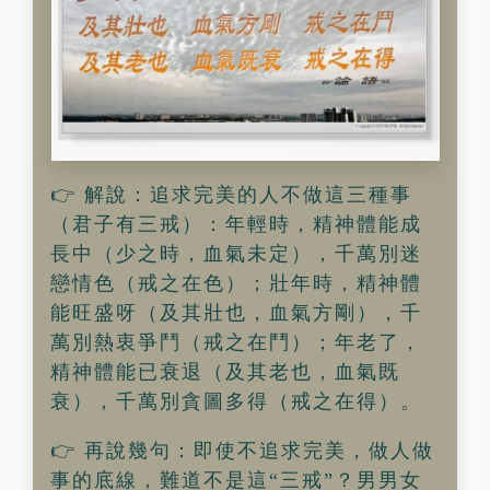
👉 解說：追求完美的人不做這三種事
（君子有三戒）：年輕時，精神體能成
長中（少之時，血氣未定），千萬別迷
戀情色（戒之在色）；壯年時，精神體
能旺盛呀（及其壯也，血氣方剛），千
萬別熱衷爭鬥（戒之在鬥）；年老了，
精神體能已衰退（及其老也，血氣既
衰），千萬別貪圖多得（戒之在得）。
👉 再說幾句：即使不追求完美，做人做
事的底線，難道不是這“三戒”？男男女