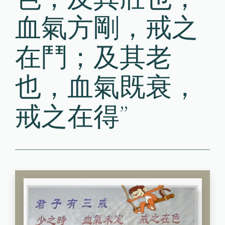
血氣方剛，戒之
在鬥；及其老
也，血氣既衰，
戒之在得”