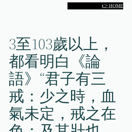
Skip
👉 HOME
to
content
3至103歲以上，
都看明白《論
語》“君子有三
戒：少之時，血
氣未定，戒之在
色；及其壯也，