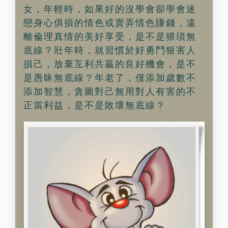
女，年輕時，如果好的沒學會卻學會迷
戀身心俱損的情色或賣弄情色賺錢，遠
離倫理真情的美好享受，是不是猥瑣無
底線？壯年時，就習慣於好勇鬥狠害人
損己，放棄互利共贏的良好機會，是不
是愚昧無底線？年老了，僅添加歲數不
添加智慧，貪圖對己無用對人有害的不
正當利益，是不是敗壞無底線？