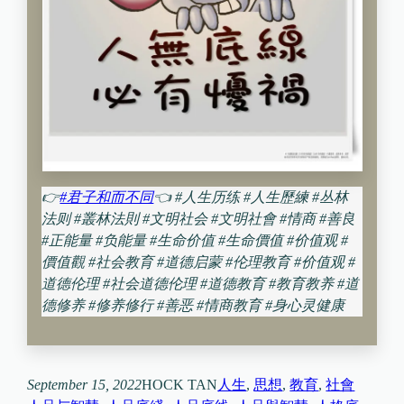
👉
#君子和而不同
👈
#人生历练 #人生歷練 #丛林
法则 #叢林法則 #文明社会 #文明社會 #情商 #善良
#正能量 #负能量 #生命价值 #生命價值 #价值观 #
價值觀 #社会教育 #道德启蒙 #伦理教育 #价值观 #
道德伦理 #社会道德伦理 #道德教育 #教育教养 #道
德修养 #修养修行 #善恶 #情商教育 #身心灵健康
September 15, 2022
HOCK TAN
人生
, 
思想
, 
教育
, 
社會