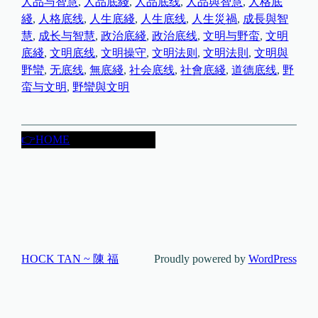
人品与智慧
, 
人品底綫
, 
人品底线
, 
人品與智慧
, 
人格底
綫
, 
人格底线
, 
人生底綫
, 
人生底线
, 
人生災禍
, 
成長與智
慧
, 
成长与智慧
, 
政治底綫
, 
政治底线
, 
文明与野蛮
, 
文明
底綫
, 
文明底线
, 
文明操守
, 
文明法则
, 
文明法則
, 
文明與
野蠻
, 
无底线
, 
無底綫
, 
社会底线
, 
社會底綫
, 
道德底线
, 
野
蛮与文明
, 
野蠻與文明
👉HOME
HOCK TAN ~ 陳 福
Proudly powered by
WordPress