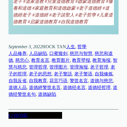
老子
#
道家道教
#
兒童道德教育
#
啟蒙道德教育
#
修
養和道德
#
家庭教育和道德啟蒙
#
老子道德經
#
道
德經老子
#
道德經
#
老子談聖人
#
老子哲學
#
儿童道
德教育
#
启蒙道德教育
#
自我道德教育
September 3, 2022
HOCK TAN
人生
, 
哲學
人品修养
, 
人品缺陷
, 
口蜜腹剑
, 
慈悲与智慧
, 
慈悲和道
德
, 
慈悲心
, 
教育名言
, 
教育图片
, 
教育壁报
, 
教育海报
, 
智
慧与慈悲
, 
管理哲理
, 
管理图片
, 
管理海报
, 
老子哲理
, 
老
子的哲理
, 
老子的思想
, 
老子警語
, 
老子警语
, 
自我修炼
, 
自我反省
, 
自我教育
, 
花言巧语
, 
警世名言
, 
道德与慈悲
, 
道德人品
, 
道德經警世名言
, 
道德经名言
, 
道德经哲理
, 
道
德经警世名句
, 
道德缺陷
👉HOME