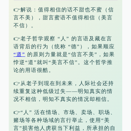
👉解说：值得相信的话不甜也不蜜（信
言不美），甜言蜜语不值得相信（美言
不信）。
👉老子哲学观察 “人” 的言语及藏在言
语背后的行为（统称 “德”），如果顺应
“道”
的原则力量就是“信言不美”，如果
悖逆“道”就叫“美言不信”。这个哲学推
论的用语很酷。
👉从老子到现在到未来，人际社会还持
续重复这种低级过失——明知真实的情
况不相信，明知不真实的情况却相信。
👉“人” 活在情场、市场、卖场、职场、
赌场等各种场域的言行举止，使用“美
言”损害他人虏获当下利益，所承担的自