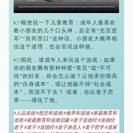
👉顺便说一下儿童教育：成年人最喜欢
教小朋友的几个口头禅，必定有“忠言逆
耳”“良药苦口”这种话。小朋友大概率相
信这个道理，也会尝试这样做。
👉因此，请成年人来玩这个游戏：如果
你的朋友圈有那种钟爱“美言”或“不可
信”的好友，你会怎么做？让他承担很高
的“自身成本”，或让他躲不掉“社会成
本”，而混不下去？ 或者，你比老子厉
害——感化了他。
#
人品道德
#
慈悲和道德
#
修养和道德
#
家庭教育和
道德
#
家庭教育和道德启蒙
#
老子道德经
#
道德经
老子
#
老子
#
道德经
#
老子谈圣人
#
老子哲学
#
道家