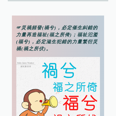
☞災禍頻發(禍兮)，必定催生糾錯的
力量再造福祉(福之所倚)；福祉氾濫
(福兮)，必定滋生犯錯的力量繁衍災
禍(禍之所伏)。