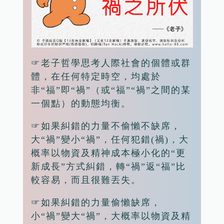
☞老子哲學思考人際社會的個體或群
體，在任何特定時空，均處於
非“福”即“禍”（或“福”“禍”之間的某
一個點）的動態均衡。
☞如果糾錯的力量不偷懶不缺席，
大“禍”變小“禍”，任何犯錯(禍)，大
概率以物資及精神成本極小化的“更
新成長”方式糾錯，轉“禍”返“福”比
較容易，而且很難丟失。
☞如果糾錯的力量偷懶缺席，
小“禍”變大“禍”，大概率以物資及精