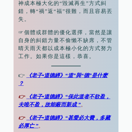
神成本極大化的“毀滅再生”方式糾
錯，轉“禍”返“福”很難，而且容易丟
失。
☞個體或群體的優化選擇，當然是讓
自身的糾錯力量不偷懶不缺席，不管
晴天雨天都以成本極小化的方式努力
工作。如果你是這樣，恭喜。
👉
《老子•道德經》“道”與“德”是什麽
？
👉
《老子•道德經》“保此道者不欲盈，
夫唯不盈，故能蔽而新成 ”
。
👉
《老子•道德經》“甚愛必大費，多藏
必厚亡 ”
。