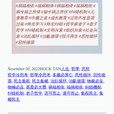
#祸福相依 #福祸相倚 #祸福相倚 #福祸相依 #
祸兮福之所倚 #福兮祸之所伏 #纠错机制 #儿
童教育 #中庸之道 #成长教育 #过而不改是谓
过矣 #终生学习 #终生纠错 #哲学家老子 #老子
哲学 #纠错机制 #文明兴衰 #组织兴衰 #社会兴
衰 #治乱循环 #治亂循環 #毁灭再生 #恶性循环
#惡性循環
November 30, 2022
HOCK TAN
人生
, 
哲學
, 
思想
哲学冷思考
, 
哲學冷思考
, 
多藏必厚亡
, 
恶性循环
, 
惡性循
環
, 
民主集权
, 
民主集權
, 
治乱循环
, 
治亂循環
, 
物极必反
, 
物極必反
, 
甚爱必大费
, 
禍福相依
, 
福禍相依
, 
糾錯機制
, 
纠错机制
, 
老子哲学
, 
适可而止
, 
適可而止
, 
集权民主
, 
集
權民主