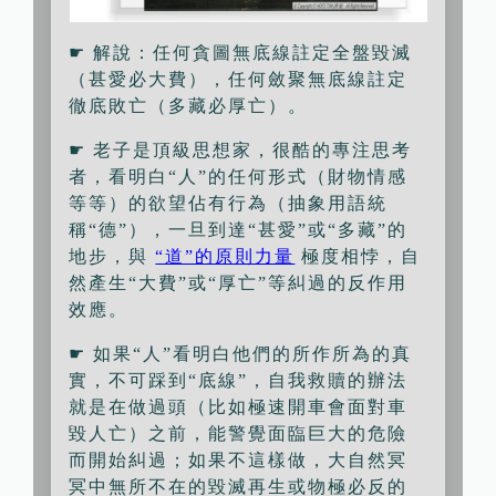
☛ 解說：任何貪圖無底線註定全盤毀滅
（甚愛必大費），任何斂聚無底線註定
徹底敗亡（多藏必厚亡）。
☛ 老子是頂級思想家，很酷的專注思考
者，看明白“人”的任何形式（財物情感
等等）的欲望佔有行為（抽象用語統
稱“德”），一旦到達“甚愛”或“多藏”的
地步，與
“道”的原則力量
極度相悖，自
然產生“大費”或“厚亡”等糾過的反作用
效應。
☛ 如果“人”看明白他們的所作所為的真
實，不可踩到“底線”，自我救贖的辦法
就是在做過頭（比如極速開車會面對車
毀人亡）之前，能警覺面臨巨大的危險
而開始糾過；如果不這樣做，大自然冥
冥中無所不在的毀滅再生或物極必反的