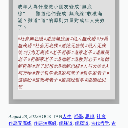
成年人為什麼教小朋友變成“無底
線”——難道他們變成“無底線”收穫滿
滿？難道“道”的原則力量對成年人失效
了？
#社會無底綫 #道德無底綫 #做人無底綫 #行爲
無底綫 #社会无底线 #道德无底线 #做人无底
线 #行为无底线 #老子哲學 #道家老子 #道家與
老子 #哲學家老子 #道德經 #道教與老子 #道德
經哲學 #老子思想 #道德經思想 #人与大地 #人
与万物 #老子哲学 #道家与老子 #哲学家老子 #
道德经 #道教与老子 #道德经哲学 #道德经思
想
August 28, 2022
HOCK TAN
人生
, 
哲學
, 
思想
, 
社會
作恶无底线
, 
作惡無底綫
, 
儒释道
, 
儒釋道
, 
古代哲学
, 
古