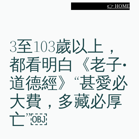
Skip
👉 HOME
to
content
3至103歲以上，
都看明白《老子•
道德經》“甚愛必
大費，多藏必厚
亡”￼