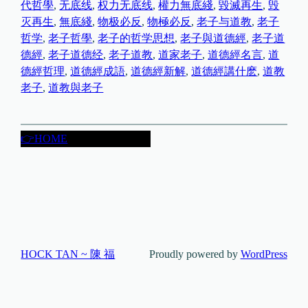
代哲學
, 
无底线
, 
权力无底线
, 
權力無底綫
, 
毀滅再生
, 
毁
灭再生
, 
無底綫
, 
物极必反
, 
物極必反
, 
老子与道教
, 
老子
哲学
, 
老子哲學
, 
老子的哲学思想
, 
老子與道德經
, 
老子道
德經
, 
老子道德经
, 
老子道教
, 
道家老子
, 
道德經名言
, 
道
德經哲理
, 
道德經成語
, 
道德經新解
, 
道德經講什麽
, 
道教
老子
, 
道教與老子
👉HOME
HOCK TAN ~ 陳 福
Proudly powered by
WordPress