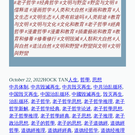
#
老子哲学
#
经典哲学
#
文明与野蛮
#
野蛮与文明
#
儒释道
#
漫画哲学
#
人类和大自然
#
漫画和教育
#
人
文生态
#
文明生态
#
人类有前途吗
#
人类前途
#
教育
与文明
#
文明与文化
#
文化和教育
#
老子哲學
#
經典
哲學
#
漫畫哲學
#
漫畫和教育
#
插畫藝術和教育
#
教
育和修養
#
修養修行
#
文明毀滅
#
人類和大自然
#
人
與自然
#
道法自然
#
文明和野蠻
#
野蠻與文明
#
文明
與野蠻
October 22, 2022
HOCK TAN
人生
, 
哲學
, 
思想
中共体制
, 
中共毀滅再生
, 
中共毁灭再生
, 
中共治乱循环
, 
中国毁灭再生
, 
中国治乱循环
, 
中國毀滅再生
, 
毁灭再生
, 
治乱循环
, 
老子哲学
, 
老子哲学思想
, 
老子哲学推理
, 
老子
哲学新解
, 
老子哲学经典
, 
老子哲学论述
, 
老子哲學思想
, 
老子哲學推理
, 
老子哲學經典
, 
老子思想
, 
老子推理
, 
老子
政治思想
, 
老子的哲學
, 
老子的思想
, 
老子道德經
, 
道德經
哲學
, 
道德經推理
, 
道德經經典
, 
道德经哲学
, 
道德经推理