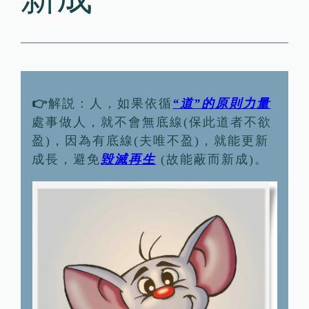
👉
解説：人，如果依循
“道”的原則力量
處事做人，就不會無底線(保此道者不欲
盈)，因為有底線(夫唯不盈)，就能更新
成長，避免
毀滅再生
(故能蔽而新成)。