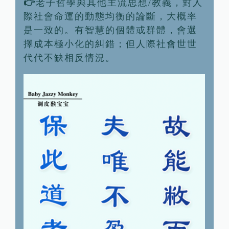
👉
老子哲學與其他主流思想/教義，對人
際社會命運的動態均衡的論斷，大概率
是一致的。有智慧的個體或群體，會選
擇成本極小化的糾錯；但人際社會世世
代代不缺相反情況。