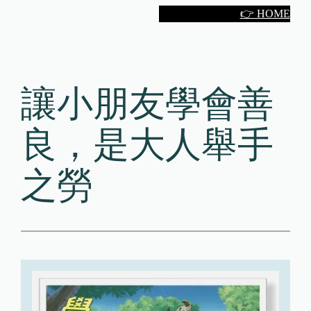
Skip
👉 HOME
to
content
讓小朋友學會善
良，是大人舉手
之勞