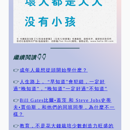
繼續閲讀👇👇
👉
成年人最想從頭開始學什麽？
👉
人生路上， “早知道”會犯錯，一定好
過“晚知道”，“晚知道”一定好過“不知道”
👉
Bill Gates比爾•蓋茨 和 Steve Jobs史蒂
夫•賈伯斯，和他們的同班同學，為什麼不一
樣？
👉
教育，不是花大錢栽培少數創造力旺盛的