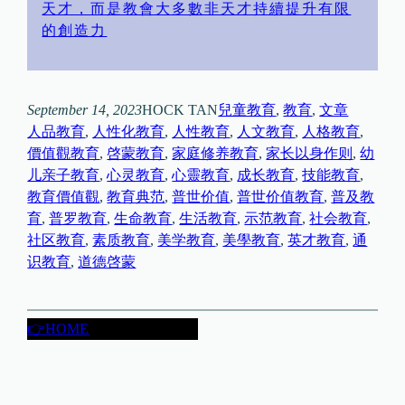
天才，而是教會大多數非天才持續提升有限
的創造力
September 14, 2023
HOCK TAN
兒童教育
, 
教育
, 
文章
人品教育
, 
人性化教育
, 
人性教育
, 
人文教育
, 
人格教育
, 
價值觀教育
, 
啓蒙教育
, 
家庭修养教育
, 
家长以身作则
, 
幼
儿亲子教育
, 
心灵教育
, 
心靈教育
, 
成长教育
, 
技能教育
, 
教育價值觀
, 
教育典范
, 
普世价值
, 
普世价值教育
, 
普及教
育
, 
普罗教育
, 
生命教育
, 
生活教育
, 
示范教育
, 
社会教育
, 
社区教育
, 
素质教育
, 
美学教育
, 
美學教育
, 
英才教育
, 
通
识教育
, 
道德啓蒙
👉HOME