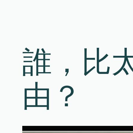
Skip
to
content
誰，比
由？