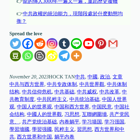
👉
龍的傳人3000年一遍又一遍，重蹈歷史覆轍
👉
中共政權的統治能力，現階段處於什麽動態均
衡？
Spread the love
November 20, 2023
HOCK TAN
中共
, 
中國
, 
政治
, 
文章
中共与西方世界
, 
中共专政体制
, 
中共世界觀
, 
中共体制
结构
, 
中共信仰危机
, 
中共基础
, 
中共威权
, 
中共改革
, 
中
共教育制度
, 
中共民粹主义
, 
中共统治基础
, 
中国人世界
观
, 
中国人的世界观
, 
中国和西方世界
, 
中国民意
, 
中国社
会结构
, 
中國人的世界觀
, 
习思想
, 
互聯網圍墻
, 
共产党民
意、
, 
共产党统治基础
, 
内卷躺平
, 
学习墙国
, 
学习强国
, 
學習墻國
, 
學習强國
, 
民粹主义
, 
習思想
, 
西方世界和中
共
, 
西方世界和中国
, 
躺平内卷