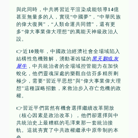
與此同時，中共將習近平渲染成能領導
14
億
甚至無量多的人，實現“中國夢”，“中華民族
的偉大復興”，“人類命運共同體”，還有更
多“偉大事業偉大理想”的萬能天神級政治人
設。
👉近
10
幾年，中國政治經濟社會全場域陷入
結構性危機難解，湧動著凶猛的
黑天鵝
或
灰
犀牛
，中共統治者的全場域控管能力在加快
蛻化，他們靈魂深處的樂觀自信芬多精所剩
極少，需要“習近平思想”與“偉大事業偉大理
想”這種謀略招數，來救治步入存亡危機的政
權。
👉習近平們當然有機會選擇繼續改革開放
（核心因素是政治改革），他們卻選擇與中
共統治史上最糟糕的毛澤東那一套統治接
軌。這就夯實了中共政權繼承中原帝制的本
色。