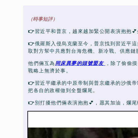
（時事短評）
👉
習近平和普京，越來越加緊公開表演抱抱
👉
俄羅斯入侵烏克蘭至今，普京找到習近平這
取對方幫中共應對台海危機、新冷戰、供應鏈
他們倆互為
同床異夢的頭號盟友
，除了偷偷摸
戰略上無濟於事。
👉
習近平繼承的中原帝制與普京繼承的沙俄帝
把各自的政權做到全盤爛尾。
👉
別打擾他們倆表演抱抱💕，愿其加油，爛