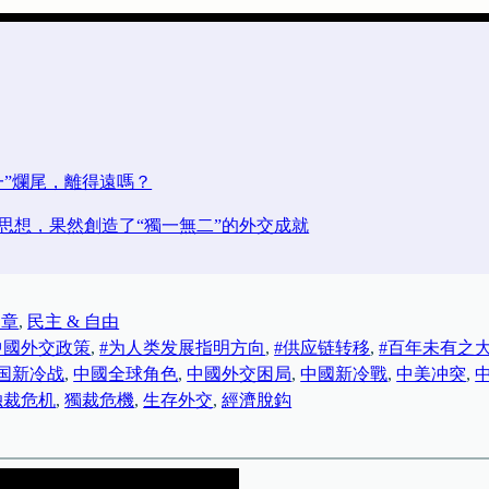
一”爛尾，離得遠嗎？
思想，果然創造了“獨一無二”的外交成就
文章
, 
民主 & 自由
中國外交政策
, 
#为人类发展指明方向
, 
#供应链转移
, 
#百年未有之
国新冷战
, 
中國全球角色
, 
中國外交困局
, 
中國新冷戰
, 
中美冲突
, 
独裁危机
, 
獨裁危機
, 
生存外交
, 
經濟脫鈎