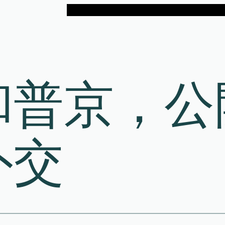
和普京，公
外交