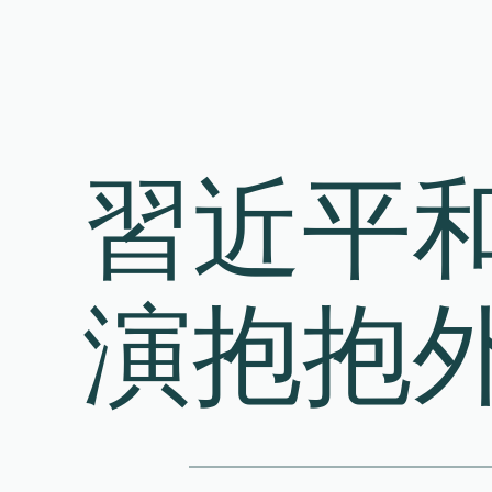
Skip
to
content
習近平
演抱抱