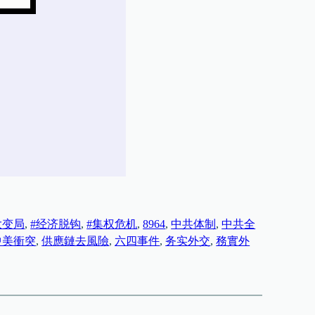
大变局
, 
#经济脱钩
, 
#集权危机
, 
8964
, 
中共体制
, 
中共全
中美衝突
, 
供應鏈去風險
, 
六四事件
, 
务实外交
, 
務實外