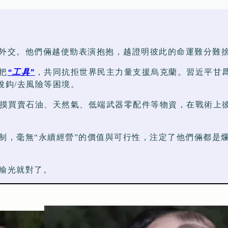
外交。他們倆越使勁表演抱抱，越證明彼此的命運難分難
把
“工具”
，共同抗拒世界民主力量支援烏克蘭。習近平甘爲
脫鈎/去風險等困境。
摸買賣石油、天然氣、低端武器零配件等物資，在戰術上
制，毫無“永續經營”的價值與可行性，注定了他們倆都是
尾輸光就對了。