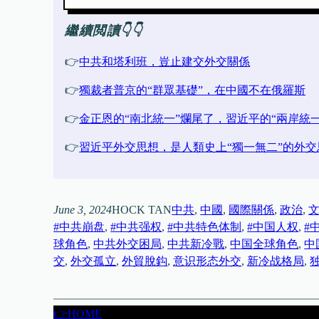
繼續閲讀👇👇
👉
中共和塔利班，豈止建交外交關係
👉
獨裁者普京的“群眾基礎”，在中國不在俄羅斯
👉
金正恩的“南北統一”爛尾了，習近平的“兩岸統
👉
習近平外交思想，是人類史上“獨一無二”的外交
June 3, 2024
HOCK TAN
中共
, 
中國
, 
國際關係
, 
政治
, 
#中共崩盘
, 
#中共强权
, 
#中共特色体制
, 
#中国人权
, 
#
球角色
, 
中共外交困局
, 
中共新冷戰
, 
中国全球角色
, 
中
交
, 
外交孤立
, 
外貿脫鈎
, 
意识形态外交
, 
新冷战格局
, 
👉HOME