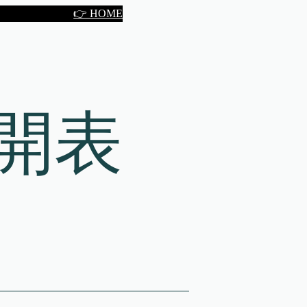
👉 HOME
開表