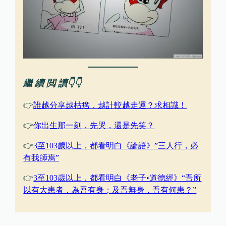
繼 續 閲 讀👇👇
👉
誰越分享越枯瘔，越計較越走運？求相識！
👉
你出生那一刻，先哭，還是先笑？
👉
3至103歲以上，都看明白《論語》”三人行，必
有我師焉”
👉
3至103歲以上，都看明白《老子•道德經》“吾所
以有大患者，為吾有身；及吾無身，吾有何患？”