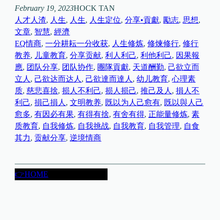
February 19, 2023
HOCK TAN
人才人渣
, 
人生
, 
人生
, 
人生定位
, 
分享•貢獻
, 
勵志
, 
思想
, 
文章
, 
智慧
, 
經濟
EQ情商
, 
一分耕耘一分收获
, 
人生修炼
, 
修煉修行
, 
修行
教养
, 
儿童教育
, 
分享贡献
, 
利人利己
, 
利他利己
, 
因果報
應
, 
团队分享
, 
团队协作
, 
團隊貢獻
, 
天道酬勤
, 
己欲立而
立人
, 
己欲达而达人
, 
己欲達而達人
, 
幼儿教育
, 
心理素
质
, 
慈悲喜捨
, 
损人不利己
, 
损人损己
, 
推己及人
, 
損人不
利己
, 
損己損人
, 
文明教养
, 
既以为人己愈有
, 
既以與人己
愈多
, 
有因必有果
, 
有得有捨
, 
有舍有得
, 
正能量修炼
, 
素
质教育
, 
自我修炼
, 
自我挑战
, 
自我教育
, 
自我管理
, 
自食
其力
, 
贡献分享
, 
逆境情商
👉HOME