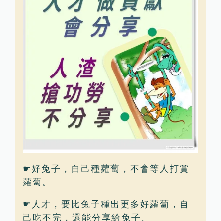
☛好兔子，自己種蘿蔔，不會等人打賞
蘿蔔。
☛人才，要比兔子種出更多好蘿蔔，自
己吃不完，還能分享給兔子。