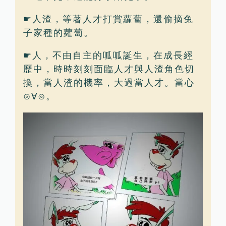
☛人渣，等著人才打賞蘿蔔，還偷摘兔
子家種的蘿蔔。
☛人，不由自主的呱呱誕生，在成長經
歷中，時時刻刻面臨人才與人渣角色切
換，當人渣的機率，大過當人才。當心
⊙∀⊙。